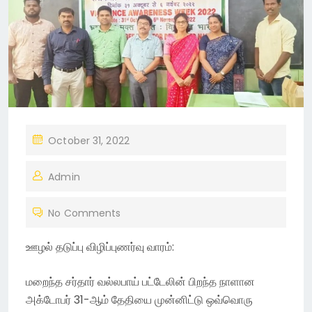
P
October 31, 2022
O
Admin
S
T
No Comments
E
D
ஊழல் தடுப்பு விழிப்புணர்வு வாரம்:
O
N
மறைந்த சர்தார் வல்லபாய் பட்டேலின் பிறந்த நாளான
அக்டோபர் 31-ஆம் தேதியை முன்னிட்டு ஒவ்வொரு