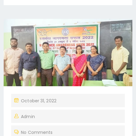
P
October 31, 2022
O
Admin
S
T
No Comments
E