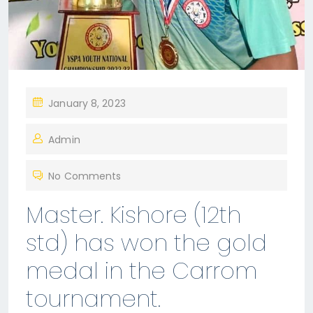
P
January 8, 2023
O
Admin
S
T
No Comments
E
D
Master. Kishore (12th
O
std) has won the gold
N
medal in the Carrom
tournament.