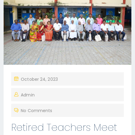
P
October 24, 2023
O
Admin
S
T
No Comments
E
D
Retired Teachers Meet
O