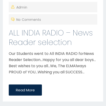
O
Admin
S
T
No Comments
E
D
ALL INDIA RADIO – News
O
Reader selection
N
Our Students went to All INDIA RADIO forNews
Reader Selection…Happy for you all dear boys…
Best wishes to you all…We, The ELMAlways
PROUD of YOU…Wishing you all SUCCESS…
Read More